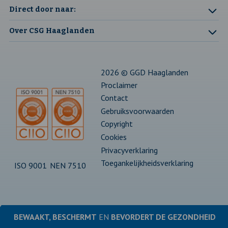
pagina
in
pagina
in
Direct door naar:
een
een
Over CSG Haaglanden
nieuw
nieuw
tabblad
tabblad
2026 © GGD Haaglanden
Proclaimer
Contact
Gebruiksvoorwaarden
Copyright
Cookies
Privacyverklaring
Toegankelijkheidsverklaring
ISO 9001
NEN 7510
BEWAAKT, BESCHERMT
EN
BEVORDERT DE
GEZONDHEID