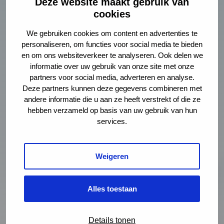
Deze website maakt gebruik van
Een
cookies
soa-
test
We gebruiken cookies om content en advertenties te
laten
personaliseren, om functies voor social media te bieden
doen
en om ons websiteverkeer te analyseren. Ook delen we
informatie over uw gebruik van onze site met onze
partners voor social media, adverteren en analyse.
Deze partners kunnen deze gegevens combineren met
andere informatie die u aan ze heeft verstrekt of die ze
Een soa-test laten doen
hebben verzameld op basis van uw gebruik van hun
services.
Hoor jij bij onze doelgroep? Dan kun je op afspraak bij
ons terecht voor een soa-test. Als het nodig is krijg je
ook een behandeling.
Weigeren
Meer over een soa-test bij het CSG
Alles toestaan
Lees
verder
Details tonen