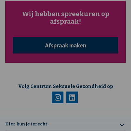
Wij hebben spreekuren op
afspraak!
Afspraak maken
Volg Centrum Seksuele Gezondheid op
Bezoek
Deze
Bezoek
Deze
onze
link
onze
link
instagram
opent
linkedin
opent
Hier kun je terecht: