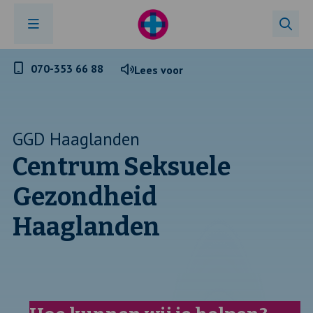
Telefoonnummer
070-353 66 88
Lees voor
GGD
Haaglanden
GGD Haaglanden
Centrum Seksuele
Gezondheid
Haaglanden