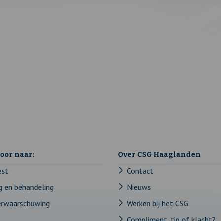
door naar:
Over CSG Haaglanden
est
Contact
g en behandeling
Nieuws
erwaarschuwing
Werken bij het CSG
Compliment, tip of klacht?