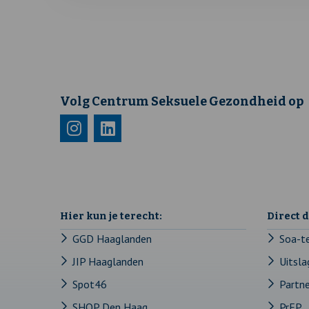
Volg Centrum Seksuele Gezondheid op
Bezoek
Deze
Bezoek
Deze
onze
link
onze
link
instagram
opent
linkedin
opent
pagina
in
pagina
in
Hier kun je terecht:
Direct 
een
een
GGD Haaglanden
Soa-t
JIP Haaglanden
Uitsla
nieuw
nieuw
Spot46
Partn
tabblad
tabblad
SHOP Den Haag
PrEP