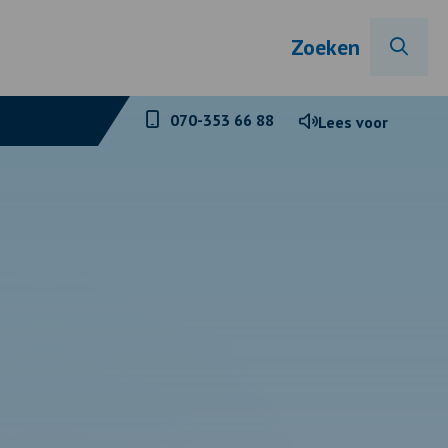
Zoeken
Telefoonnummer
070-353 66 88
Lees voor
GGD
Haaglanden