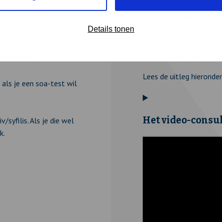
Zo werkt een vid
aak
Details tonen
Voor het videoconsult 
eobel-afspraak.
met camera nodig. Het o
n als je:
internetverbinding. Er 
Lees de uitleg hieronder
als je een soa-test wil
Het video-consult
syfilis. Als je die wel
k.