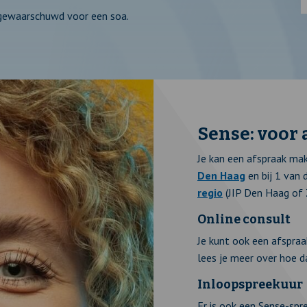
t gewaarschuwd voor een soa.
Sense: voor 
Je kan een afspraak ma
Den Haag
en bij 1 van
regio
(JIP Den Haag of 
Online consult
Je kunt ook een afspra
lees je meer over hoe d
Inloopspreekuur
Er is ook een Sense-spre