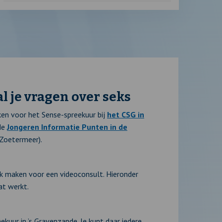
al je vragen over seks
ken voor het Sense-spreekuur bij
het CSG in
 de
Jongeren Informatie Punten in de
Zoetermeer).
ak maken voor een videoconsult. Hieronder
at werkt.
ekuur in ’s Gravenzande. Je kunt daar iedere