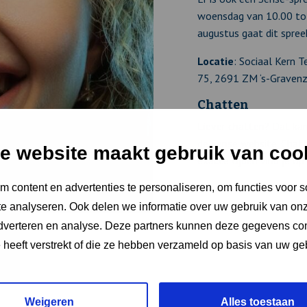
woensdag van 10.00 tot
augustus gaat dit spreek
Locatie
: Sociaal Kern 
75, 2691 ZM ‘s-Gravenz
Chatten
Liever chatten? Dat kan
de Sense website. Chat
e website maakt gebruik van coo
exacte tijden vind je op
 content en advertenties te personaliseren, om functies voor s
e analyseren. Ook delen we informatie over uw gebruik van onz
adverteren en analyse. Deze partners kunnen deze gegevens c
e heeft verstrekt of die ze hebben verzameld op basis van uw ge
Weigeren
Alles toestaan