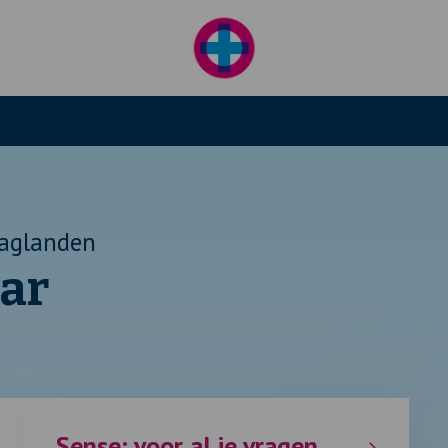
aglanden
aar
Sense: voor al je vragen