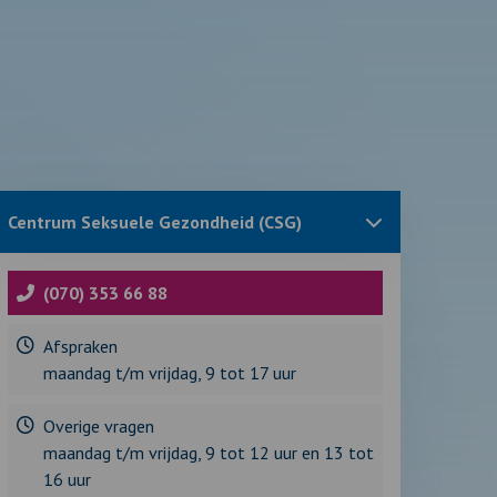
Sluit
Centrum Seksuele Gezondheid (CSG)
blok
met
informatie
over
(070) 353 66 88
Afspraken
maandag t/m vrijdag, 9 tot 17 uur
Overige vragen
maandag t/m vrijdag, 9 tot 12 uur en 13 tot
16 uur