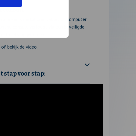
eoconsult
heb je een smartphone, tablet of computer
nline consult verloopt via een beveiligde
wordt niets opgenomen.
 of bekijk de video.
 stap voor stap: