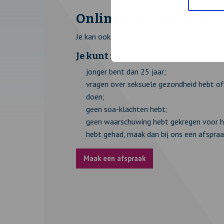
Online videobel-afspr
Je kan ook terecht bij ons via een online vid
Je kunt zo’n online afspraak make
jonger bent dan 25 jaar;
vragen over seksuele gezondheid hebt of 
doen;
geen soa-klachten hebt;
geen waarschuwing hebt gekregen voor hiv/
hebt gehad, maak dan bij ons een afspraa
Maak een afspraak