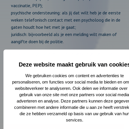
vaccinatie, PEP);
psychische ondersteuning: als jij dat wilt heb je de eerste
weken telefonisch contact met een psycholoog die in de
gaten houdt hoe het met je gaat;
juridisch: bijvoorbeeld als je een melding wilt maken of
aangifte doen bij de politie.
Ook als het langer geleden is dat je seks tegen je zin hebt
gehad, kun je hier terecht. Bel met Centrum Seksueel Geweld
Deze website maakt gebruik van cookie
via telefoonnummer
0800 0188
. Dit nummer is dag en nacht
bereikbaar. Chatten kan ook.
We gebruiken cookies om content en advertenties te
personaliseren, om functies voor social media te bieden en o
Centrum Seksuele Gezondheid
websiteverkeer te analyseren. Ook delen we informatie over
Je kunt ook een afspraak bij ons maken. Wij kunnen je testen
gebruik van onze site met onze partners voor social media
adverteren en analyse. Deze partners kunnen deze gegeve
op soa en ook noodanticonceptie geven. We kunnen je
combineren met andere informatie die u aan ze heeft verstrek
verwijzen voor een
PEP kuur
en begeleiden naar andere
die ze hebben verzameld op basis van uw gebruik van hu
hulpverlening.
services.