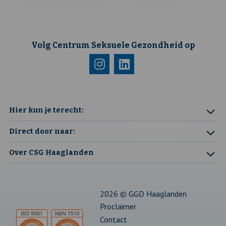
Volg Centrum Seksuele Gezondheid op
Bezoek
Deze
Bezoek
Deze
onze
link
onze
link
instagram
opent
linkedin
opent
Hier kun je terecht:
pagina
in
pagina
in
Direct door naar:
een
een
Over CSG Haaglanden
nieuw
nieuw
tabblad
tabblad
2026 © GGD Haaglanden
Proclaimer
Contact