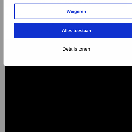
Maak bij ons een afspraak
Weigeren
Politie
Je kunt ook contact opnemen met de politie. Bel 0900 8844
of loop binnen bij een politiebureau in de buurt.
Alles toestaan
Details tonen